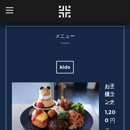
t
o
g
g
l
e
n
メニュー
a
v
i
g
a
t
i
kids
o
n
お子
様ラ
ンチ
1,20
0
円
～