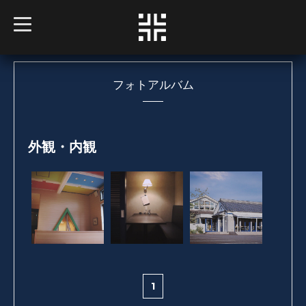
t
o
g
g
l
e
n
フォトアルバム
a
v
i
g
a
t
外観・内観
i
o
n
1