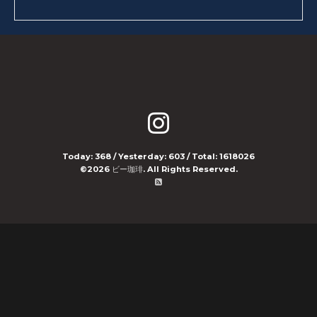
Today:
368
/ Yesterday:
603
/ Total:
1618026
©2026
ビー珈琲
. All Rights Reserved.