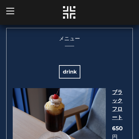
t
o
g
g
l
e
n
メニュー
a
v
i
g
a
t
i
drink
o
n
ブラ
ック
フロ
ート
650
円