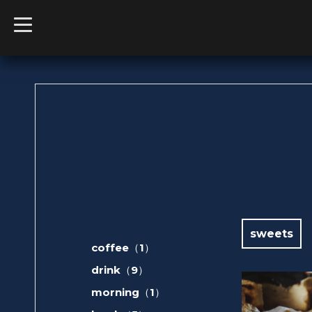
t
o
g
g
l
e
n
a
v
i
g
a
t
i
o
n
sweets
coffee（1）
drink（9）
morning（1）