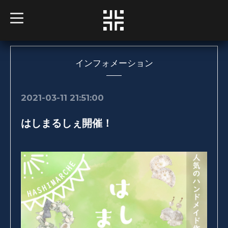
t
o
g
g
l
e
n
インフォメーション
a
v
i
g
2021-03-11 21:51:00
a
t
i
はしまるしぇ開催！
o
n