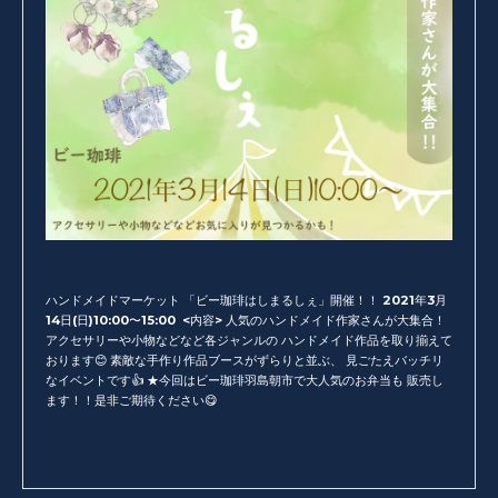
ハンドメイドマーケット 「ビー珈琲はしまるしぇ」開催！！ 2021年3月
14日(日)10:00〜15:00 <内容> 人気のハンドメイド作家さんが大集合！
アクセサリーや小物などなど各ジャンルの ハンドメイド作品を取り揃えて
おります😊 素敵な手作り作品ブースがずらりと並ぶ、 見ごたえバッチリ
なイベントです👍 ★今回はビー珈琲羽島朝市で大人気のお弁当も 販売し
ます！！是非ご期待ください😋