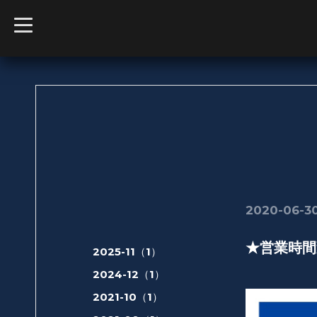
t
o
g
g
l
e
n
a
v
i
g
a
t
i
o
n
2020-06-30
★営業時間
2025-11（1）
2024-12（1）
2021-10（1）