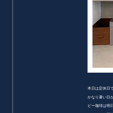
本日は定休日
かなり暑い日
ビー珈琲は明