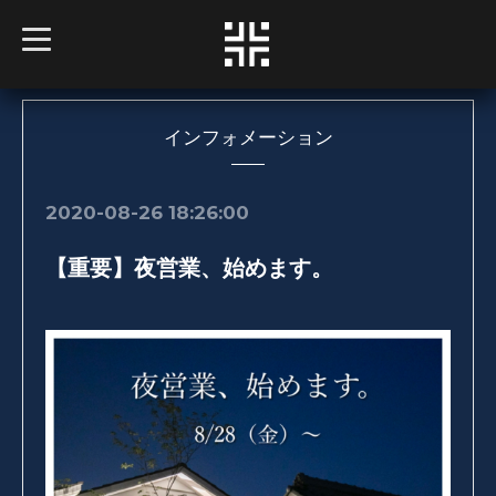
t
o
g
g
l
e
n
インフォメーション
a
v
i
g
2020-08-26 18:26:00
a
t
i
【重要】夜営業、始めます。
o
n