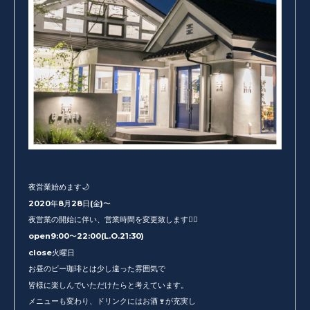
夜営業始めます🌙
2020年8月28日(金)〜
夜営業の開始に伴い、営業時間を変更致します🙇‍♂️
open9:00〜22:00(L.O.21:30)
close火曜日
お昼のビー珈琲とは少し違った雰囲気で
皆様に楽しんでいただけたらと考えています。
メニューも変わり、ドリンクにはお酒🍷が充実し