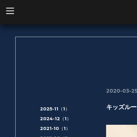
t
o
g
g
l
e
n
a
v
i
g
a
t
i
o
n
2020-03-25
キッズルー
2025-11（1）
2024-12（1）
2021-10（1）