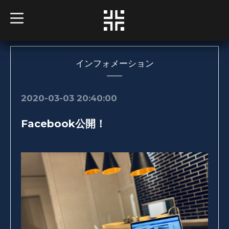
t
o
g
g
l
e
n
インフォメーション
a
v
i
g
2020-03-03 20:40:00
a
t
i
Facebook公開！
o
n