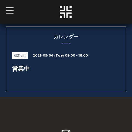
t
o
g
g
l
e
n
カレンダー
a
v
i
g
2021-05-04 (Tue) 09:00～18:00
指定なし
a
t
i
営業中
o
n