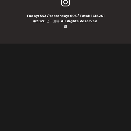
Today:
543
/ Yesterday:
603
/ Total:
1618201
©2026
ビー珈琲
. All Rights Reserved.